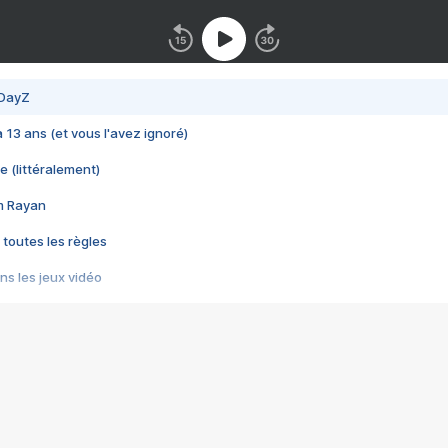
 DayZ
 a 13 ans (et vous l'avez ignoré)
e (littéralement)
im Rayan
 toutes les règles
s les jeux vidéo
us choquant de Rockstar ? - Le scandale BULLY
e plus moche de Steam
du RÊVE tourne au CAUCHEMAR
pendant 8 heures