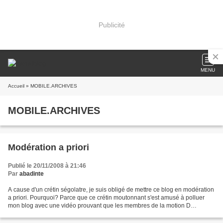
Publicité
MENU
Accueil
» MOBILE.ARCHIVES
MOBILE.ARCHIVES
Modération a priori
Publié le 20/11/2008 à 21:46
Par
abadinte
A cause d'un crétin ségolatre, je suis obligé de mettre ce blog en modération
a priori. Pourquoi? Parce que ce crétin moutonnant s'est amusé à polluer
mon blog avec une vidéo prouvant que les membres de la motion D
souhaite avant tout ne pas s'allier...