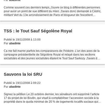
Par
abadinte
Comme souvent ces derniers temps, j'ouvre ce blog à différentes personnes
pour avoir un point de vue différent du mien. J'avais donc demandé à Cédric,
militant Vert du 13e arrondissement de Paris et blogueur de l'excellent
panoptique. Voici donc ce qu'il...
TSS : le Tout Sauf Ségolène Royal
Publié le 19/11/2008 à 13:00
Par
abadinte
Ca me fait marrer parfois les comparaisons de l'histoire. L'un des axes de la
campagne présidentielle de Ségolène Royal et relayé dans les sections
socialistes et des jeunes socialistes étaient le Tout Sauf Sarkozy. J'avais déjà
dit à l'époque qu'il m'était...
Sauvons la loi SRU
Publié le 19/11/2008 à 09:22
Par
abadinte
Signez la pétition Le 20 octobre dernier, les sénateurs ont supprimé l’article
17 du projet de loi Boutin, qui visait à comptabiliser l’accession sociale à la
propriété dans le quota minimal de 20 % de logements locatifs sociaux qui