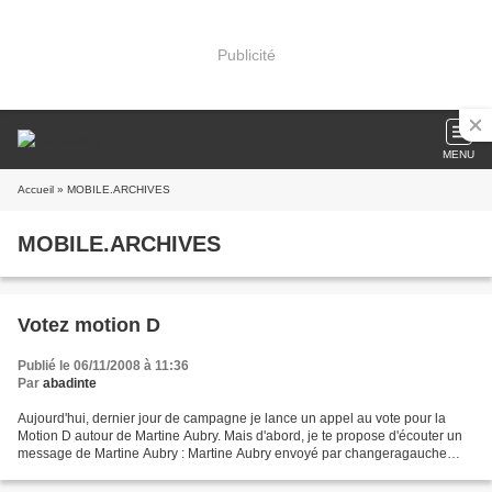
Publicité
MENU
Accueil
» MOBILE.ARCHIVES
MOBILE.ARCHIVES
Votez motion D
Publié le 06/11/2008 à 11:36
Par
abadinte
Aujourd'hui, dernier jour de campagne je lance un appel au vote pour la
Motion D autour de Martine Aubry. Mais d'abord, je te propose d'écouter un
message de Martine Aubry : Martine Aubry envoyé par changeragauche
Pour que le PS redevienne : l’outil de...