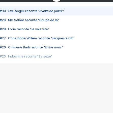
#30 : Eve Angeli raconte "Avant de partir"
#29 : MC Solaar raconte "Bouge de là"
28 : Lorie raconte "Je vais vite"
#27 : Christophe Willem raconte "Jacques a dit"
#26 : Chimène Badi raconte "Entre nous"
#25 : Indochine raconte "3e sexe"
#24 : Zaho raconte "C'est chelou"
#23 : Patrick Bruel raconte "Au café des délices"
#22 : Kyo raconte "Le chemin"
#21 : Nolwenn Leroy raconte "Cassé"
#20 : Patrick Hernandez raconte "Born to be alive"
#19 : Lorie raconte "Près de moi"