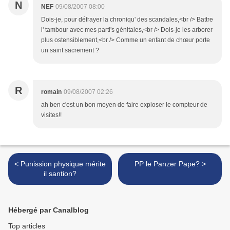
N
NEF
09/08/2007 08:00
Dois-je, pour défrayer la chroniqu' des scandales,<br /> Battre
l' tambour avec mes parti's génitales,<br /> Dois-je les arborer
plus ostensiblement,<br /> Comme un enfant de chœur porte
un saint sacrement ?
R
romain
09/08/2007 02:26
ah ben c'est un bon moyen de faire exploser le compteur de
visites!!
< Punission physique mérite
PP le Panzer Pape? >
il santion?
Hébergé par Canalblog
Top articles