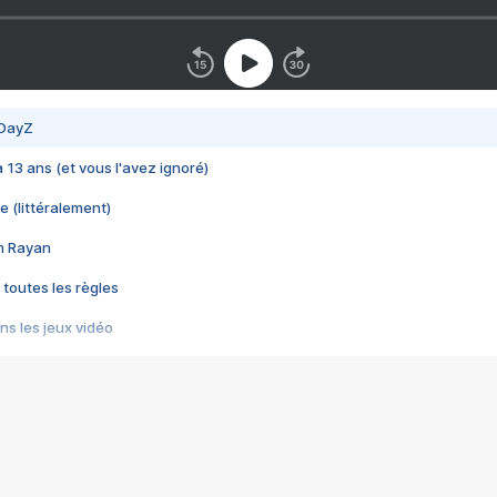
 DayZ
 a 13 ans (et vous l'avez ignoré)
e (littéralement)
im Rayan
 toutes les règles
s les jeux vidéo
us choquant de Rockstar ? - Le scandale BULLY
e plus moche de Steam
du RÊVE tourne au CAUCHEMAR
pendant 8 heures