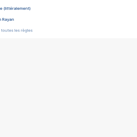
e (littéralement)
im Rayan
 toutes les règles
s les jeux vidéo
us choquant de Rockstar ? - Le scandale BULLY
e plus moche de Steam
du RÊVE tourne au CAUCHEMAR
pendant 8 heures
it… à tort
umiliés par un jeu vidéo
ire - Final Fantasy 8
ti un empire - Age of Empires