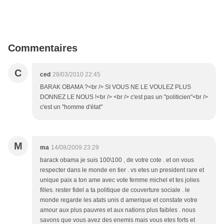
Commentaires
C
ced
28/03/2010 22:45
BARAK OBAMA ?<br /> SI VOUS NE LE VOULEZ PLUS
DONNEZ LE NOUS !<br /> <br /> c'est pas un "politicien"<br />
c'est un "homme d'état"
M
ma
14/08/2009 23:29
barack obama je suis 100\100 , de votre cote . et on vous
respecter dans le monde en tier . vs etes un president rare et
unique paix a ton ame avec vote femme michel et tes jolies
filles. rester fidel a ta politique de couverture sociale . le
monde regarde les atats unis d amerique et constate votre
amour aux plus pauvres et aux nations plus faibles . nous
savons que vous avez des enemis mais vous etes forts et