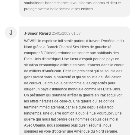
souhaiteons bonne chance a vous barack obama et dieu te
protege avec ta belle femme et tes enfants .
J
J-Simon Rivard
25/01/2009 01:57
W0W!!! Un espoir se fait sentir partout à travers l'Amérique du
Nord grâce a Barack Obama! Ses idées de gauche (à
comparer à Clinton) redonne un sourire aux habitants des
États-Unis d'amérique! Une lueur d'espoir pour ce pays en
situation économique difficile est venu s'ancrer dans le coeur
de milliers d'Américain. Enfin un président qui se soucie des
gens vivant dans la pauvreté et qui se soucie de l'éducation
de ceux-ci. Je crois que cet homme a les capacités pour
diriger un pays d'influence mondiale comme les États-Unis.
Un président qui souhaite arrêter la guerre en Irak et qui voit
les effets néfastes de celle-ci. Une guerre qui se doit de
terminer immédiatement, car elle dure depuis déja trop
longtemps, une guerre dont on a oublié '' Le Pourquoi''. Une
guerre qui nous fait perdre des hommes depuis des mois!
Avec Obama, nous sommes plus qu'en sécurité, nous
sommes en voie d'obtenir une Amérique du Nord seraine.