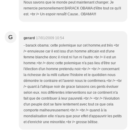
Nous savons que le monde peut maintenant changer. Je
remercie personellement BARACK OBAMA d'être tout ce qu'il
est. <br /> Un espoir renaît! Cause.. OBAMA!!!
G
gerard
17/01/2009 10:54
- barack obama: cette polemique sur cet homme,est trés <br
/> ennuieuse car il est issu d'un homme africain est d'une
femme blanche donc il n'est ni l'un ni l'autre.<br /> il est un
homme.<br /> donc cette polemique n'a pas lieu d'être sur
l'élection d'un homme pretendu noir.<br /> <br /> concernant
la richesse de la milti culture l'histoire et le quotidien nous
démontre le contraire et l'avenir nous le comfirmera.<br /> <br
/> quant à l'afrique noir de grace laissons ces gents évoluer
selon eux. nos différentes interventions sur ce continent n'a
fait que de contribuer à leur pauvreté.<br /> <br /> l'évolution
d'un peuple doit se faire lentement avec tout ce que cela
comporte malheureusement.<br /> <br /> quand à la
mondialisation elle n'aura que pour effet d'appauvrir les petits
et d'enrichir une minoritée.<br /> grosse bêtise.