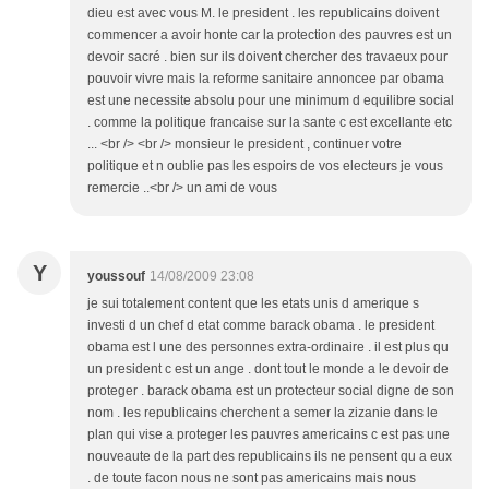
dieu est avec vous M. le president . les republicains doivent
commencer a avoir honte car la protection des pauvres est un
devoir sacré . bien sur ils doivent chercher des travaeux pour
pouvoir vivre mais la reforme sanitaire annoncee par obama
est une necessite absolu pour une minimum d equilibre social
. comme la politique francaise sur la sante c est excellante etc
... <br /> <br /> monsieur le president , continuer votre
politique et n oublie pas les espoirs de vos electeurs je vous
remercie ..<br /> un ami de vous
Y
youssouf
14/08/2009 23:08
je sui totalement content que les etats unis d amerique s
investi d un chef d etat comme barack obama . le president
obama est l une des personnes extra-ordinaire . il est plus qu
un president c est un ange . dont tout le monde a le devoir de
proteger . barack obama est un protecteur social digne de son
nom . les republicains cherchent a semer la zizanie dans le
plan qui vise a proteger les pauvres americains c est pas une
nouveaute de la part des republicains ils ne pensent qu a eux
. de toute facon nous ne sont pas americains mais nous