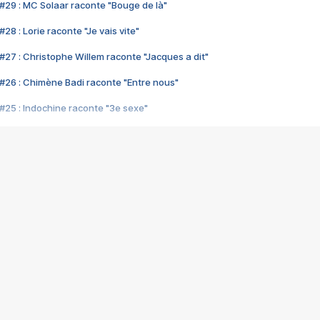
#29 : MC Solaar raconte "Bouge de là"
28 : Lorie raconte "Je vais vite"
#27 : Christophe Willem raconte "Jacques a dit"
#26 : Chimène Badi raconte "Entre nous"
#25 : Indochine raconte "3e sexe"
#24 : Zaho raconte "C'est chelou"
#23 : Patrick Bruel raconte "Au café des délices"
#22 : Kyo raconte "Le chemin"
#21 : Nolwenn Leroy raconte "Cassé"
#20 : Patrick Hernandez raconte "Born to be alive"
#19 : Lorie raconte "Près de moi"
#18 : Michael Jones raconte "A nos actes manqués" (avec Jean-Jacque
#17 : Khaled raconte "Aïcha"