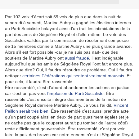
Par 102 voix d'écart soit 59 voix de plus que dans la nuit de
vendredi à samedi, Martine Aubry a gagné les élections internes
au Parti Socialiste balayant ainsi d'un trait les intimidations de la
part des amis de Ségolène Royal et d'elle-même. Le vote des
Socialistes validés par la commission de récolement composée
de 15 membres donne à Martine Aubry une plus grande avance.
Alors s'il est fort possible -car je ne suis pas naïf- que des
soutiens de Martine Aubry ont
aussi fraudé
, il est indégnable
aujourd'hui que les amis de Ségolène Royal l'ont fait encore plus.
Alors que dire? Oui, il faudra résoudre ce problème. Oui il faudra
nettoyer
certaines Fédérations qui sentent vraiment mauvais
. Et
pour cela, il faudra être rassemblé.
Être rassemblé, c'est d'abord abandonner les actions en justice
car c'est un pas vers
l'implosion du Parti Socialiste
. Être
rassemblé c'est ensuite intégré des membres de la motion de
Ségolène Royal derrière Martine Aubry. Je vous l'ai dit,
Vincent
Peillon serait très bien
. Être rassemblé c'est aussi prendre acte
qu'un parti coupé ainsi en deux de part quasiment égales (et je
ne cache pas que le couperet aurait pu tomber de l'autre côté)
reste difficilement gouvernable. Être rassemblé, c'est pouvoir
faire la paix des braves car notre ennemi n'est ni Ségolène Royal