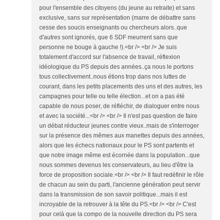
pour l'ensemble des citoyens (du jeune au retraite) et sans
exclusive, sans sur représentation (marre de débattre sans
cesse des soucis enseignants ou chercheurs alors..que
d'autres sont ignorés, que 6 SDF meurrent sans que
personne ne bouge à gauche !).<br /> <br /> Je suis
totalement d'accord sur l'absence de travail, réflexion
idéologique du PS depuis des années..ça nous le portons
tous collectivement..nous étions trop dans nos luttes de
courant, dans les petits placements des uns et des autres, les
campagnes pour telle ou telle élection...et on a pas été
capable de nous poser, de réfléchir, de dialoguer entre nous
et avec la société...<br /> <br /> Il n'est pas question de faire
un débat réducteur jeunes contre vieux..mais de s'interroger
sur la présence des mêmes aux manettes depuis des années,
alors que les échecs nationaux pour le PS sont partents et
que notre image même est écornée dans la population...que
nous sommes devenus les conservateurs, au lieu d'être la
force de proposition sociale.<br /> <br /> Il faut redéfinir le rôle
de chacun au sein du parti, l'ancienne génération peut servir
dans la transmission de son savoir politique...mais il est
incroyable de la retrouver à la tête du PS.<br /> <br /> C'est
pour celà que la compo de la nouvelle direction du PS sera