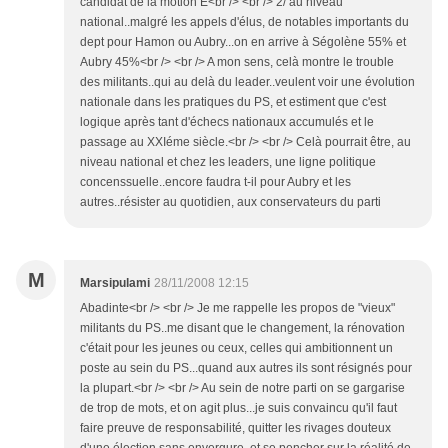
candidat de la motion E<br /> <br /> 2/ au niveau
national..malgré les appels d'élus, de notables importants du
dept pour Hamon ou Aubry...on en arrive à Ségolène 55% et
Aubry 45%<br /> <br /> A mon sens, celà montre le trouble
des militants..qui au delà du leader..veulent voir une évolution
nationale dans les pratiques du PS, et estiment que c'est
logique après tant d'échecs nationaux accumulés et le
passage au XXIéme siècle.<br /> <br /> Celà pourrait être, au
niveau national et chez les leaders, une ligne politique
concenssuelle..encore faudra t-il pour Aubry et les
autres..résister au quotidien, aux conservateurs du parti
M
Marsipulami
28/11/2008 12:15
Abadinte<br /> <br /> Je me rappelle les propos de "vieux"
militants du PS..me disant que le changement, la rénovation
c'était pour les jeunes ou ceux, celles qui ambitionnent un
poste au sein du PS...quand aux autres ils sont résignés pour
la plupart.<br /> <br /> Au sein de notre parti on se gargarise
de trop de mots, et on agit plus...je suis convaincu qu'il faut
faire preuve de responsabilité, quitter les rivages douteux