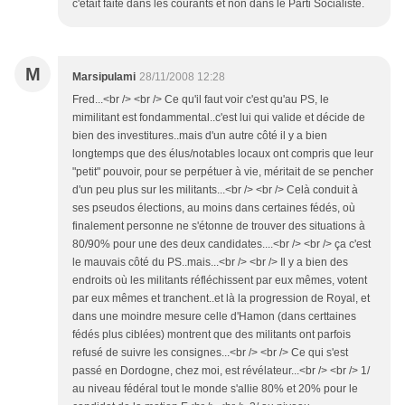
c'était faite dans les courants et non dans le Parti Socialiste.
M
Marsipulami
28/11/2008 12:28
Fred...<br /> <br /> Ce qu'il faut voir c'est qu'au PS, le
mimilitant est fondammental..c'est lui qui valide et décide de
bien des investitures..mais d'un autre côté il y a bien
longtemps que des élus/notables locaux ont compris que leur
"petit" pouvoir, pour se perpétuer à vie, méritait de se pencher
d'un peu plus sur les militants...<br /> <br /> Celà conduit à
ses pseudos élections, au moins dans certaines fédés, où
finalement personne ne s'étonne de trouver des situations à
80/90% pour une des deux candidates....<br /> <br /> ça c'est
le mauvais côté du PS..mais...<br /> <br /> Il y a bien des
endroits où les militants réfléchissent par eux mêmes, votent
par eux mêmes et tranchent..et là la progression de Royal, et
dans une moindre mesure celle d'Hamon (dans certtaines
fédés plus ciblées) montrent que des militants ont parfois
refusé de suivre les consignes...<br /> <br /> Ce qui s'est
passé en Dordogne, chez moi, est révélateur...<br /> <br /> 1/
au niveau fédéral tout le monde s'allie 80% et 20% pour le