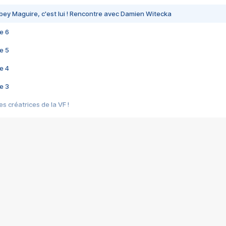
bey Maguire, c'est lui ! Rencontre avec Damien Witecka
e 6
e 5
e 4
e 3
s créatrices de la VF !
e 2
e 1
e Mektoub My Love arrive enfin ! Rencontre avec Shaïn Boumedine et Sal
i : après Toni en famille
elle réalise le bouleversant Dites lui que je l'aime
ais ! Rencontre autour de Vie privée de Rebecca Zlotowski