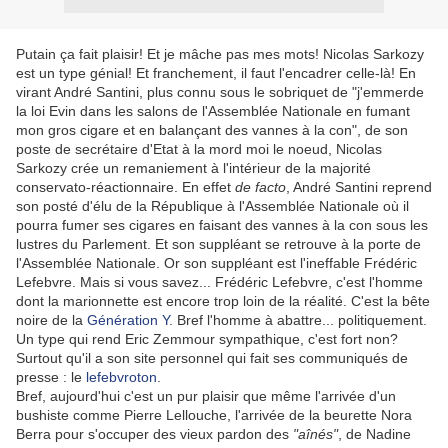
Putain ça fait plaisir! Et je mâche pas mes mots! Nicolas Sarkozy
est un type génial! Et franchement, il faut l'encadrer celle-là! En
virant André Santini, plus connu sous le sobriquet de "j'emmerde
la loi Evin dans les salons de l'Assemblée Nationale en fumant
mon gros cigare et en balançant des vannes à la con", de son
poste de secrétaire d'Etat à la mord moi le noeud, Nicolas
Sarkozy crée un remaniement à l'intérieur de la majorité
conservato-réactionnaire. En effet
de facto
, André Santini reprend
son posté d'élu de la République à l'Assemblée Nationale où il
pourra fumer ses cigares en faisant des vannes à la con sous les
lustres du Parlement. Et son suppléant se retrouve à la porte de
l'Assemblée Nationale. Or son suppléant est l'ineffable Frédéric
Lefebvre. Mais si vous savez... Frédéric Lefebvre, c'est l'homme
dont la marionnette est encore trop loin de la réalité. C'est la bête
noire de la
Génération Y
. Bref l'homme à abattre... politiquement.
Un type qui rend Eric Zemmour sympathique, c'est fort non?
Surtout qu'il a son site personnel qui fait ses communiqués de
presse : le
lefebvroton
.
Bref, aujourd'hui c'est un pur plaisir que même l'arrivée d'un
bushiste comme Pierre Lellouche, l'arrivée de la beurette Nora
Berra pour s'occuper des vieux pardon des
"aînés"
, de Nadine