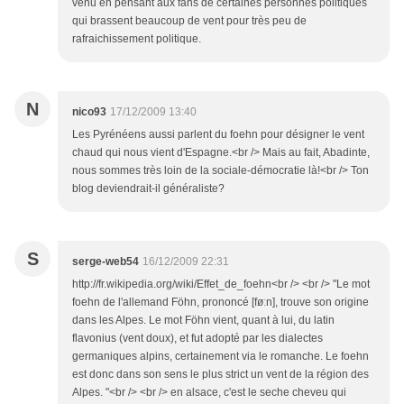
venu en pensant aux fans de certaines personnes politiques
qui brassent beaucoup de vent pour très peu de
rafraichissement politique.
N
nico93
17/12/2009 13:40
Les Pyrénéens aussi parlent du foehn pour désigner le vent
chaud qui nous vient d'Espagne.<br /> Mais au fait, Abadinte,
nous sommes très loin de la sociale-démocratie là!<br /> Ton
blog deviendrait-il généraliste?
S
serge-web54
16/12/2009 22:31
http://fr.wikipedia.org/wiki/Effet_de_foehn<br /> <br /> "Le mot
foehn de l'allemand Föhn, prononcé [føːn], trouve son origine
dans les Alpes. Le mot Föhn vient, quant à lui, du latin
flavonius (vent doux), et fut adopté par les dialectes
germaniques alpins, certainement via le romanche. Le foehn
est donc dans son sens le plus strict un vent de la région des
Alpes. "<br /> <br /> en alsace, c'est le seche cheveu qui