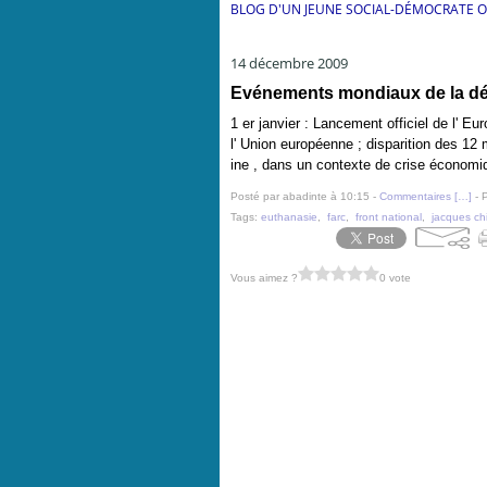
BLOG D'UN JEUNE SOCIAL-DÉMOCRATE 
14 décembre 2009
Evénements mondiaux de la dé
1 er janvier : Lancement officiel de l' E
l' Union européenne ; disparition des 12 
ine , dans un contexte de crise économi
Posté par abadinte à 10:15 -
Commentaires [
…
]
- 
Tags:
euthanasie
,
farc
,
front national
,
jacques ch
Vous aimez ?
0 vote