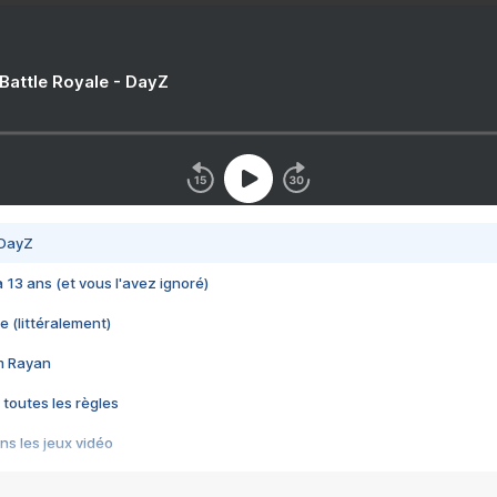
 Battle Royale - DayZ
 DayZ
 a 13 ans (et vous l'avez ignoré)
e (littéralement)
im Rayan
 toutes les règles
s les jeux vidéo
us choquant de Rockstar ? - Le scandale BULLY