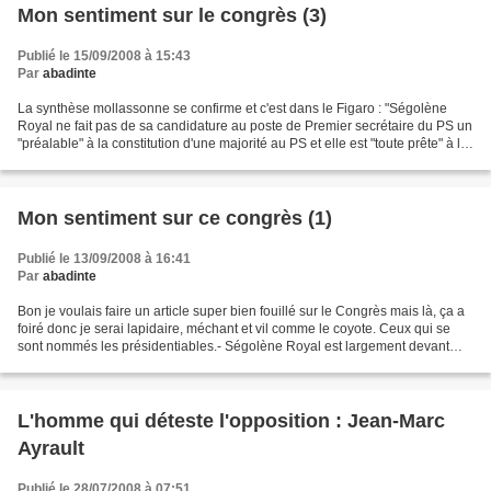
Mon sentiment sur le congrès (3)
Publié le 15/09/2008 à 15:43
Par
abadinte
La synthèse mollassonne se confirme et c'est dans le Figaro : "Ségolène
Royal ne fait pas de sa candidature au poste de Premier secrétaire du PS un
"préalable" à la constitution d'une majorité au PS et elle est "toute prête" à le
dire". En gros, si Delanoë...
Mon sentiment sur ce congrès (1)
Publié le 13/09/2008 à 16:41
Par
abadinte
Bon je voulais faire un article super bien fouillé sur le Congrès mais là, ça a
foiré donc je serai lapidaire, méchant et vil comme le coyote. Ceux qui se
sont nommés les présidentiables.- Ségolène Royal est largement devant
tous les autres candidats...
L'homme qui déteste l'opposition : Jean-Marc
Ayrault
Publié le 28/07/2008 à 07:51