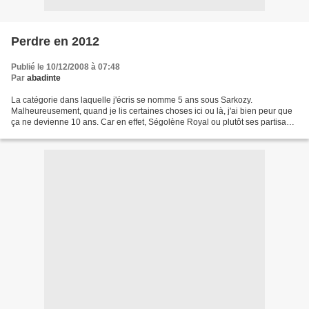
Perdre en 2012
Publié le 10/12/2008 à 07:48
Par
abadinte
La catégorie dans laquelle j'écris se nomme 5 ans sous Sarkozy.
Malheureusement, quand je lis certaines choses ici ou là, j'ai bien peur que
ça ne devienne 10 ans. Car en effet, Ségolène Royal ou plutôt ses partisans
semblent moins dans la construction...