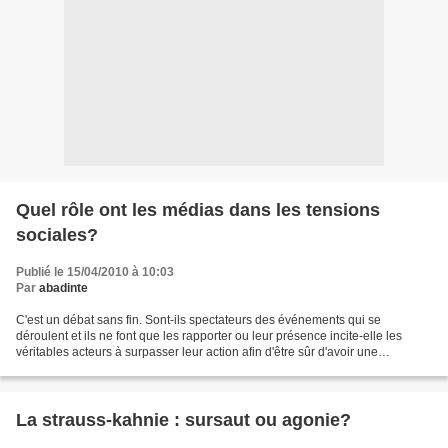
Quel rôle ont les médias dans les tensions
sociales?
Publié le 15/04/2010 à 10:03
Par
abadinte
C'est un débat sans fin. Sont-ils spectateurs des événements qui se
déroulent et ils ne font que les rapporter ou leur présence incite-elle les
véritables acteurs à surpasser leur action afin d'être sûr d'avoir une
couverture médiatique? Pour certains,...
La strauss-kahnie : sursaut ou agonie?