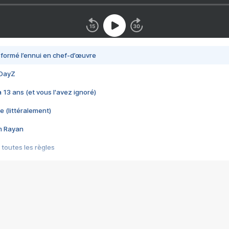
nsformé l’ennui en chef-d’œuvre
 DayZ
 a 13 ans (et vous l'avez ignoré)
e (littéralement)
im Rayan
 toutes les règles
s les jeux vidéo
us choquant de Rockstar ? - Le scandale BULLY
e plus moche de Steam
du RÊVE tourne au CAUCHEMAR