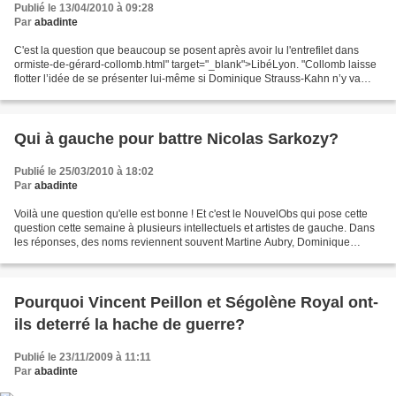
Publié le 13/04/2010 à 09:28
Par
abadinte
C'est la question que beaucoup se posent après avoir lu l'entrefilet dans
ormiste-de-gérard-collomb.html" target="_blank">LibéLyon. "Collomb laisse
flotter l’idée de se présenter lui-même si Dominique Strauss-Kahn n’y va
pas". Ca ne vous rappelle rien?...
Qui à gauche pour battre Nicolas Sarkozy?
Publié le 25/03/2010 à 18:02
Par
abadinte
Voilà une question qu'elle est bonne ! Et c'est le NouvelObs qui pose cette
question cette semaine à plusieurs intellectuels et artistes de gauche. Dans
les réponses, des noms reviennent souvent Martine Aubry, Dominique
Strauss-Kahn et Bertrand Delanoë...
Pourquoi Vincent Peillon et Ségolène Royal ont-
ils deterré la hache de guerre?
Publié le 23/11/2009 à 11:11
Par
abadinte