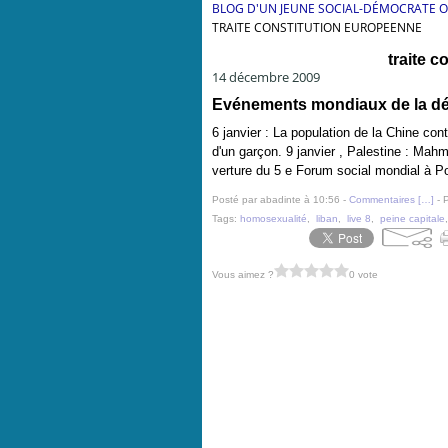
BLOG D'UN JEUNE SOCIAL-DÉMOCRATE 
TRAITE CONSTITUTION EUROPEENNE
traite 
14 décembre 2009
Evénements mondiaux de la dé
6 janvier : La population de la Chine con
d'un garçon. 9 janvier , Palestine : Mahm
verture du 5 e Forum social mondial à Po
Posté par abadinte à 10:56 -
Commentaires [
…
]
- 
Tags:
homosexualité
,
liban
,
live 8
,
peine capitale
Vous aimez ?
0 vote