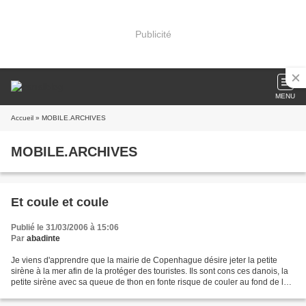
Publicité
MENU
Accueil
» MOBILE.ARCHIVES
MOBILE.ARCHIVES
Et coule et coule
Publié le 31/03/2006 à 15:06
Par
abadinte
Je viens d'apprendre que la mairie de Copenhague désire jeter la petite
sirène à la mer afin de la protéger des touristes. Ils sont cons ces danois, la
petite sirène avec sa queue de thon en fonte risque de couler au fond de la
mer! I've just leanrt that...