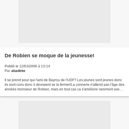
De Robien se moque de la jeunesse!
Publié le 12/03/2006 à 13:14
Par
abadinte
Il se prend pour qui l'ami de Bayrou de l'UDF? Les jeunes sont jeunes donc
ils sont cons donc il devraient se la fermer!La connerie n'attend pas l'âge des
années monsieur de Robien, mais en tout cas ca s'améliore rarement avec
l'age ca empire meme. Prenez...