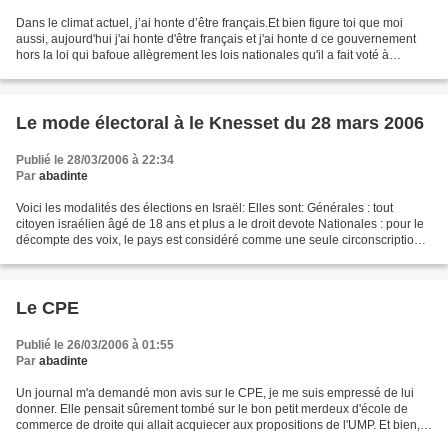
Dans le climat actuel, j’ai honte d’être français.Et bien figure toi que moi
aussi, aujourd'hui j'ai honte d'être français et j'ai honte d ce gouvernement
hors la loi qui bafoue allègrement les lois nationales qu'il a fait voté à
l'Assemblée Nationale...
Le mode électoral à le Knesset du 28 mars 2006
Publié le 28/03/2006 à 22:34
Par
abadinte
Voici les modalités des élections en Israël: Elles sont: Générales : tout
citoyen israélien âgé de 18 ans et plus a le droit devote Nationales : pour le
décompte des voix, le pays est considéré comme une seule circonscription.
Directes : les élus le sont...
Le CPE
Publié le 26/03/2006 à 01:55
Par
abadinte
Un journal m'a demandé mon avis sur le CPE, je me suis empressé de lui
donner. Elle pensait sûrement tombé sur le bon petit merdeux d'école de
commerce de droite qui allait acquiecer aux propositions de l'UMP. Et bien,
elle se trompe. Je ne suis pas de...