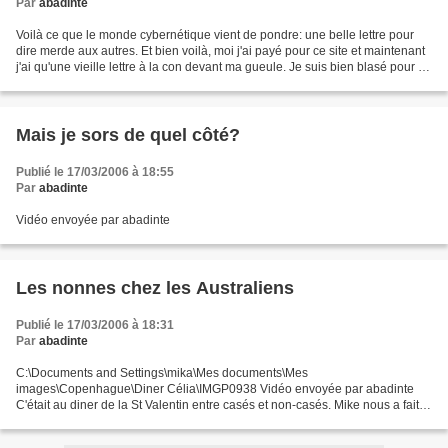
Par
abadinte
Voilà ce que le monde cybernétique vient de pondre: une belle lettre pour
dire merde aux autres. Et bien voilà, moi j'ai payé pour ce site et maintenant
j'ai qu'une vieille lettre à la con devant ma gueule. Je suis bien blasé pour le
coup... Bref, je...
Mais je sors de quel côté?
Publié le 17/03/2006 à 18:55
Par
abadinte
Vidéo envoyée par abadinte
Les nonnes chez les Australiens
Publié le 17/03/2006 à 18:31
Par
abadinte
C:\Documents and Settings\mika\Mes documents\Mes
images\Copenhague\Diner Célia\IMGP0938 Vidéo envoyée par abadinte
C'était au diner de la St Valentin entre casés et non-casés. Mike nous a fait
part de ses talents de raconteur de blague. Amis anglophones,...