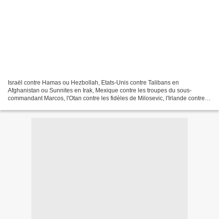
Israël contre Hamas ou Hezbollah, Etats-Unis contre Talibans en
Afghanistan ou Sunnites en Irak, Mexique contre les troupes du sous-
commandant Marcos, l'Otan contre les fidèles de Milosevic, l'Irlande contre
l'IRA, l'Espagne contre l'ETA, la France contre...