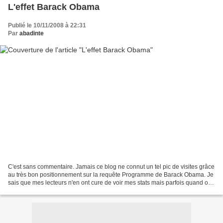
L'effet Barack Obama
Publié le 10/11/2008 à 22:31
Par
abadinte
C'est sans commentaire. Jamais ce blog ne connut un tel pic de visites grâce
au très bon positionnement sur la requête Programme de Barack Obama. Je
sais que mes lecteurs n'en ont cure de voir mes stats mais parfois quand on
est sans emploi, ça fait du...