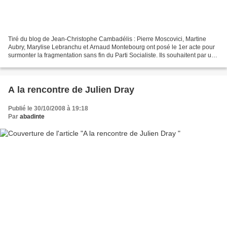
Tiré du blog de Jean-Christophe Cambadélis : Pierre Moscovici, Martine
Aubry, Marylise Lebranchu et Arnaud Montebourg ont posé le 1er acte pour
surmonter la fragmentation sans fin du Parti Socialiste. Ils souhaitent par une
déclaration commune soumise...
A la rencontre de Julien Dray
Publié le 30/10/2008 à 19:18
Par
abadinte