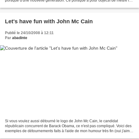
portique d'une nouvelle génération. Ce portique a pour objectif de mettre les
hommes, les femmes, les...
Let's have fun with John Mc Cain
Publié le 24/10/2008 à 12:11
Par
abadinte
Si vous voulez aussi détourné le logo de John Mc Cain, le candidat
républicain concurrent de Barack Obama, ce n'est pas compliqué. Voici des
exemples de détournements faits à l'aide de mon humour très fin (oui j'aime
me lancer des fleurs). French fries...