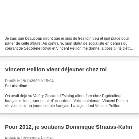
Je sais que beaucoup diront que je suis de très loin peu et mal placé pour
parler de cette affaire. Au contraire, mon statut de socialiste en dehors du
courant de Ségolène Royal et Vincent Peillon me donne la possibilité d'être
un analyste extérieur connaissant...
Vincent Peillon vient déjeuner chez toi
Publié le 19/11/2009 à 15:04
Par
abadinte
On avait déjà vu Valéry Giscard d'Estaing aller dîner chez l'agriculteur
français et leur jouer un air d'accordéon. Voici maintenant Vincent Peillon
s'inviter chez un jeune couple français. La façon dont Vincent Peillon
appréhende ce rendez-vous doit...
Pour 2012, je soutiens Dominique Strauss-Kahn
Publié le 12/11/2009 à 17:26