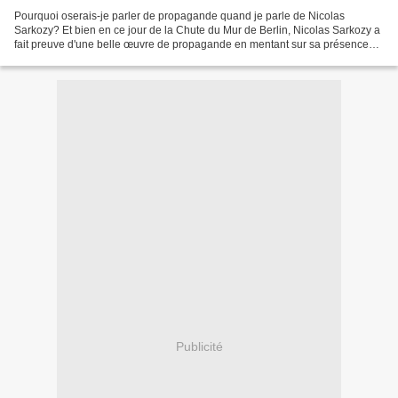
Pourquoi oserais-je parler de propagande quand je parle de Nicolas
Sarkozy? Et bien en ce jour de la Chute du Mur de Berlin, Nicolas Sarkozy a
fait preuve d'une belle œuvre de propagande en mentant sur sa présence
devant le Mur de Berlin le 9 novembre...
Publicité