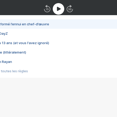
nsformé l’ennui en chef-d’œuvre
 DayZ
 a 13 ans (et vous l'avez ignoré)
e (littéralement)
im Rayan
 toutes les règles
s les jeux vidéo
us choquant de Rockstar ? - Le scandale BULLY
e plus moche de Steam
du RÊVE tourne au CAUCHEMAR