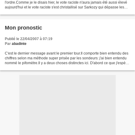
l'ordre.Comme je le disais hier, le vote raciste n'aura jamais été aussi élevé
aujourd'hui et le vote raciste s'est christallisé sur Sarkozy qui dépasse les
30%. Royal n'arrive qu'à...
Mon pronostic
Publié le 22/04/2007 à 07:19
Par
abadinte
C'est le dernier message avant le premier tour.Il comporte bien entendu des
chiffres selon ma méthode super prisée par les sondeurs: j'ai bien entendu
nommé le pifomètre.Il y a deux choses distinctes ici. D'abord ce que j'espère
comme résultat et ensuite...