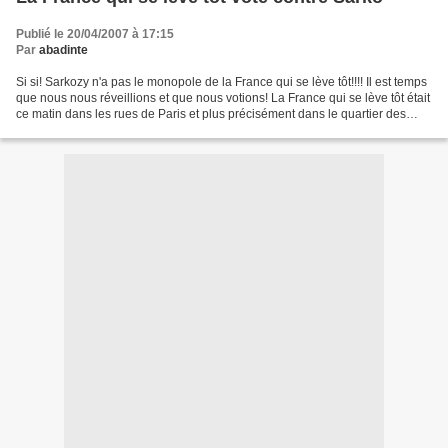
Publié le 20/04/2007 à 17:15
Par
abadinte
Si si! Sarkozy n'a pas le monopole de la France qui se lève tôt!!!! Il est temps
que nous nous réveillions et que nous votions! La France qui se lève tôt était
ce matin dans les rues de Paris et plus précisément dans le quartier des
Nantis. Entre La Muette...