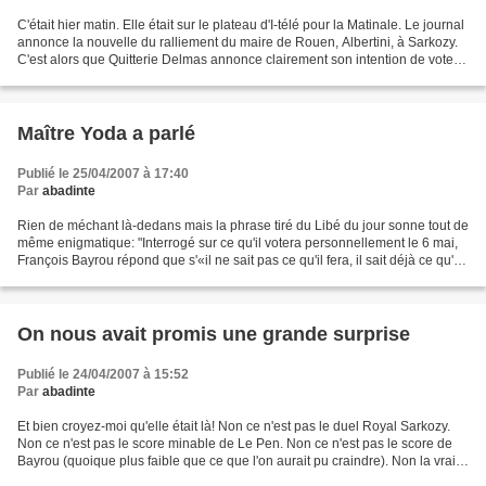
C'était hier matin. Elle était sur le plateau d'I-télé pour la Matinale. Le journal
annonce la nouvelle du ralliement du maire de Rouen, Albertini, à Sarkozy.
C'est alors que Quitterie Delmas annonce clairement son intention de voter
Royal. C'est une...
Maître Yoda a parlé
Publié le 25/04/2007 à 17:40
Par
abadinte
Rien de méchant là-dedans mais la phrase tiré du Libé du jour sonne tout de
même enigmatique: "Interrogé sur ce qu'il votera personnellement le 6 mai,
François Bayrou répond que s'«il ne sait pas ce qu'il fera, il sait déjà ce qu'il
ne fera pas. (...)...
On nous avait promis une grande surprise
Publié le 24/04/2007 à 15:52
Par
abadinte
Et bien croyez-moi qu'elle était là! Non ce n'est pas le duel Royal Sarkozy.
Non ce n'est pas le score minable de Le Pen. Non ce n'est pas le score de
Bayrou (quoique plus faible que ce que l'on aurait pu craindre). Non la vraie
surprise est à la gauche...