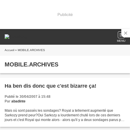
Publicité
MENU
Accueil
» MOBILE.ARCHIVES
MOBILE.ARCHIVES
Ha ben dis donc que c'est bizarre ça!
Publié le 30/04/2007 à 15:48
Par
abadinte
Mais où sont passés les sondages? Royal a tellement augmenté que
Sarkozy prend peur?Oui Sarkozy a lourdement chuté lors de ces derniers
jours et c'est Royal qui monte alors - alors qu'il y a deux sondages parus par
jour - aucun ne sont parus aujourd'hui!...