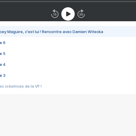
bey Maguire, c'est lui ! Rencontre avec Damien Witecka
e 6
e 5
e 4
e 3
s créatrices de la VF !
e 2
e 1
e Mektoub My Love arrive enfin ! Rencontre avec Shaïn Boumedine et Sal
i : après Toni en famille