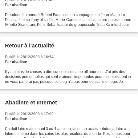
Publié le 29/12/2008 à 12:48
Par
abadinte
Dieudonné a honoré Robert Faurisson en compagnie de Jean-Marie Le
Pen, sa femme Jany et sa fille Marie-Caroline, la militante pro-palestinienne
Ginette Skandrani, Kémi Seba, leader du groupuscule Tribu Ka interdit par
l'Etat après avoir fait des descentes...
Retour à l'actualité
Publié le 28/12/2008 à 16:54
Par
abadinte
Il y a pleins de choses à dire sur cette semaine off pour moi. J'ai pris des
décisions personnelles qui sont vraiment importantes pour moi mais dont je
ne vous parlerai pas puisque ce blog n'a pas pour objectif mon ego. Je
voulais pour cette note évoquer...
Abadinte et Internet
Publié le 20/12/2008 à 17:09
Par
abadinte
Ca doit faire maintenant 3 ou 4 ans que j'ai eu un accès hebdomadaire à
Internet même dans les coins les plus reculées du monde. Il est temps pour