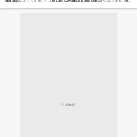
moi aujourd'hui de m'offrir une cure salvatrice d'une semaine sans Internet et
politique. Pour se faire,...
Publicité