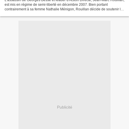
L'assassin de Georges Besse et leader d'Action Directe, Jean-Marc Rouillan,
est mis en régime de semi-liberté en décembre 2007. Bien portant
contrairement à sa femme Nathalie Ménigon, Rouillan décide de soutenir la
démarche d'Olivier Besancenot de créer...
Publicité