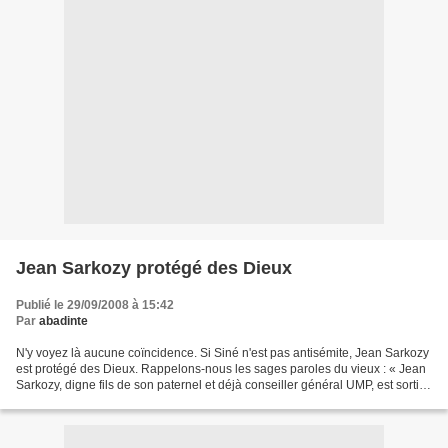
Jean Sarkozy protégé des Dieux
Publié le 29/09/2008 à 15:42
Par
abadinte
N'y voyez là aucune coïncidence. Si Siné n'est pas antisémite, Jean Sarkozy
est protégé des Dieux. Rappelons-nous les sages paroles du vieux : « Jean
Sarkozy, digne fils de son paternel et déjà conseiller général UMP, est sorti
presque sous les applaudissements...