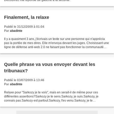
Découvrez ma réponse de gauche à la sécurité.
Finalement, la relaxe
Publié le 31/12/2009 à 01:04
Par
abadinte
Il y a quasiment 3 ans, j'écrivais un texte sur une personne qui n'apprécia
pas la portée de mes dires. Elle m'envoya devant les juges. Choisissant une
ligne de défense anti-web 2.0 ne faisant pas fonctionner la communauté
comme Dupin, Musset et d'autres,...
Quelle phrase va vous envoyer devant les
tribunaux?
Publié le 03/07/2009 à 13:46
Par
abadinte
Relaxe pour "Sarkozy je te vois", mais en serait-il de même pour ces
différentes assertions?Sarkozy je te sens.Sarkozy, je suis.Sarkozy, je
connais pas.Sarkozy est partout.Sarkozy, t'es venu.Sarkozy, je te
fuis.Sarkozy, je te mens.Sarkozy, je ne t'aime...