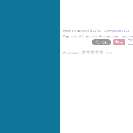
Posté par abadinte à 17:04 -
Commentaires [
…
]
- 
Tags:
solidarité
,
parti socialiste européen
,
progra
Vous aimez ?
0 vote