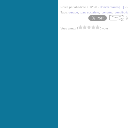
Posté par abadinte à 12:28 -
Commentaires [
…
]
- 
Tags:
europe
,
parti socialiste
,
congrès
,
contributi
Vous aimez ?
0 vote