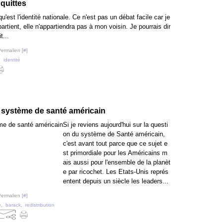
 quittes
'est l'identité nationale. Ce n'est pas un débat facile car je
rtient, elle n'appartiendra pas à mon voisin. Je pourrais dir
t...
Permalien [
#
]
,
identité
u système de santé américain
Si je reviens aujourd'hui sur la questi
on du système de Santé américain,
c'est avant tout parce que ce sujet e
st primordiale pour les Américains m
ais aussi pour l'ensemble de la planèt
e par ricochet. Les Etats-Unis représ
entent depuis un siècle les leaders...
Permalien [
#
]
é
,
barack
,
redistribution