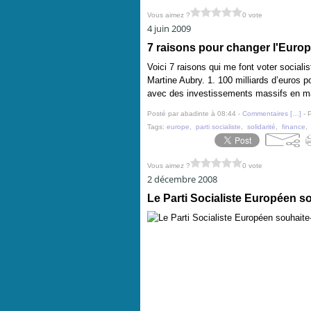
Vous aimez ?
0 vote
4 juin 2009
7 raisons pour changer l'Euro
Voici 7 raisons qui me font voter social
Martine Aubry. 1. 100 milliards d’euros 
avec des investissements massifs en mat
Posté par abadinte à 08:44 -
Commentaires [
…
]
- 
Tags:
europe
,
parti socialiste
,
solidarité
,
finance
Vous aimez ?
0 vote
2 décembre 2008
Le Parti Socialiste Européen s