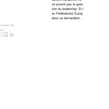
se posent pas la ques
tion du leadership. Et l
es Fédéralistes Europ
éens se demandent...
Permalien [
#
]
mme