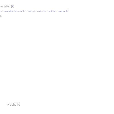
Permalien [
#
]
on
,
marylise lebranchu
,
aubry
,
valeurs
,
culture
,
solidarité
Publicité