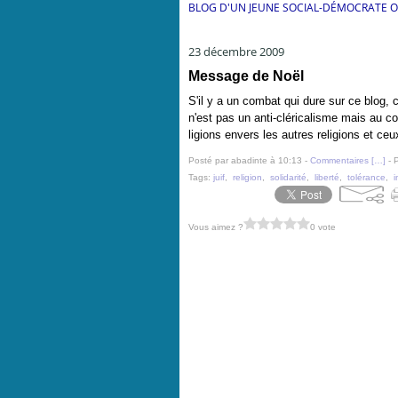
BLOG D'UN JEUNE SOCIAL-DÉMOCRATE 
23 décembre 2009
Message de Noël
S'il y a un combat qui dure sur ce blog, c
n'est pas un anti-cléricalisme mais au con
ligions envers les autres religions et ceux
Posté par abadinte à 10:13 -
Commentaires [
…
]
- 
Tags:
juif
,
religion
,
solidarité
,
liberté
,
tolérance
,
i
Vous aimez ?
0 vote