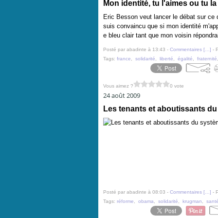
Mon identité, tu l'aimes ou tu la
Eric Besson veut lancer le débat sur ce qu
suis convaincu que si mon identité m'appa
e bleu clair tant que mon voisin répondrai
Posté par abadinte à 13:43 -
Commentaires [
…
]
- 
Tags:
france
,
solidarité
,
liberté
,
égalité
,
fraternité
Vous aimez ?
0 vote
24 août 2009
Les tenants et aboutissants d
Posté par abadinte à 08:03 -
Commentaires [
…
]
- 
Tags:
réforme
,
obama
,
solidarité
,
krugman
,
sant