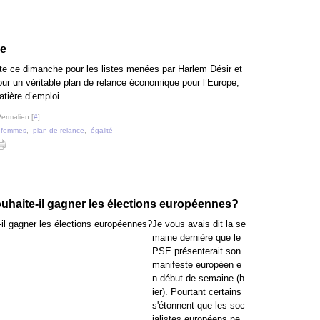
pe
iste ce dimanche pour les listes menées par Harlem Désir et
pour un véritable plan de relance économique pour l’Europe,
ière d’emploi...
Permalien [
#
]
,
femmes
,
plan de relance
,
égalité
ouhaite-il gagner les élections européennes?
Je vous avais dit la se
maine dernière que le
PSE présenterait son
manifeste européen e
n début de semaine (h
ier). Pourtant certains
s'étonnent que les soc
ialistes européens ne