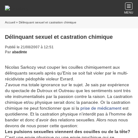
MENU
Accueil
» Délinquant sexuel et castration chimique
Délinquant sexuel et castration chimique
Publié le 21/08/2007 à 12:51
Par
abadinte
Nicolas Sarkozy veut couper les couilles chimiquement aux
délinquants sexuels après qu'Enis se soit fait violer par le multi-
récidiviste pédophile violeur Evrard.
J'avoue ma totale ignorance sur le sujet. Je sais par expérience
du spectacle de Dutroux et Outreau que les sentiments sont très
vite instrumentalisés par la passion contre la raison. La castration
chimique et/ou physique serait donc la panacée. Or la castration
chimique ne peut fonctionner que si la
prise de médicament
est
quotidienne. Et la castration physique n'interdit pas à l'homme de
bander et donc d'avoir des relations sexuelles. Alors nous nous
devons de nous poser cette question:
Les pulsions sexuelles viennent des couilles ou de la tête?
C'est une envie physique ou une envie psychique qui se