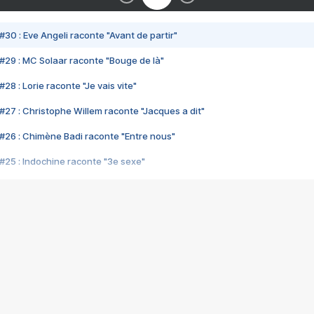
#30 : Eve Angeli raconte "Avant de partir"
#29 : MC Solaar raconte "Bouge de là"
28 : Lorie raconte "Je vais vite"
#27 : Christophe Willem raconte "Jacques a dit"
#26 : Chimène Badi raconte "Entre nous"
#25 : Indochine raconte "3e sexe"
#24 : Zaho raconte "C'est chelou"
#23 : Patrick Bruel raconte "Au café des délices"
#22 : Kyo raconte "Le chemin"
#21 : Nolwenn Leroy raconte "Cassé"
#20 : Patrick Hernandez raconte "Born to be alive"
#19 : Lorie raconte "Près de moi"