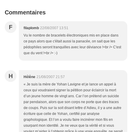
Commentaires
F
filaplomb
22/08/2007 13:51
Vu le nombre de bracelets électroniques mis en place dans
ce pays alors que c'était aussi la panacée, on sait que les
pédophiles seront tranquilles avec leur déviance !<br /> C'est
que du vent !<br /> :-)
H
Hélène
21/08/2007 21:57
« Je suis la mère de Yohan Lavigne et je lance un appel à
ceux qui voudraient signer la pétition pour éclaircir la mort
d’un jeune homme de vingt ans. Car l’on prétend un suicide
par pendaison, alors que son corps ne porte que des traces
de coups. Puis sur la soit disant lettre d’Adieu, il y a une autre
écriture que celle de Yohan, certifié par analyse
graphologique. Et l’on a voulu faire incinérer mon fils en
usurpant mon identité. Je ne veux que la vérité et si vous
voulez m’aider à l’obtenir grâce à une vraie enquête, ne serait