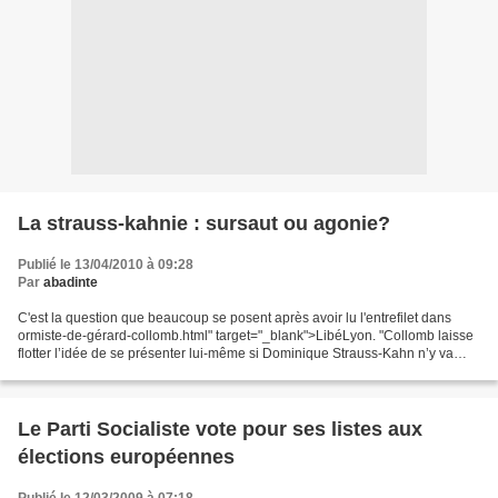
La strauss-kahnie : sursaut ou agonie?
Publié le 13/04/2010 à 09:28
Par
abadinte
C'est la question que beaucoup se posent après avoir lu l'entrefilet dans
ormiste-de-gérard-collomb.html" target="_blank">LibéLyon. "Collomb laisse
flotter l’idée de se présenter lui-même si Dominique Strauss-Kahn n’y va
pas". Ca ne vous rappelle rien?...
Le Parti Socialiste vote pour ses listes aux
élections européennes